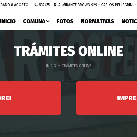
532475
ALMIRANTE BROWN 929 – CARLOS PELLEGRINI –
ÁBADO 8 AGOSTO
INICIO
COMUNA
FOTOS
NORMATIVAS
NOTIC
TRÁMITES ONLINE
INICIO
TRÁMITES ONLINE
DREI
IMPRE